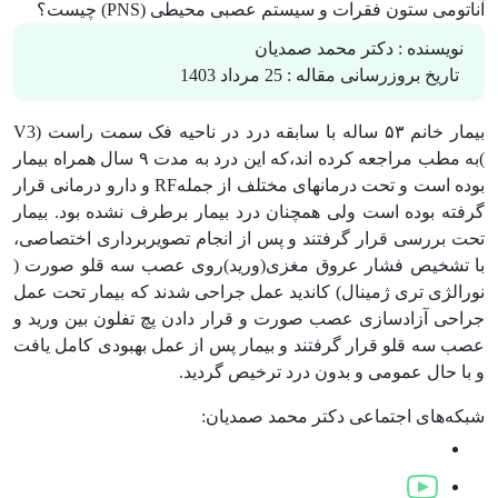
آناتومی ستون فقرات و سیستم عصبی محیطی (PNS) چیست؟
نویسنده :
دکتر محمد صمدیان
تاریخ بروزرسانی مقاله :
25 مرداد 1403
بیمار خانم ۵۳ ساله با سابقه درد در ناحیه فک سمت راست (V3
)به مطب مراجعه کرده اند،که این درد به مدت ۹ سال همراه بیمار
بوده است و تحت درمانهای مختلف از جملهRF و دارو درمانی قرار
گرفته بوده است ولی همچنان درد بیمار برطرف نشده بود. بیمار
تحت بررسی قرار گرفتند و پس از انجام تصویربرداری اختصاصی،
با تشخیص فشار عروق مغزی(ورید)روی عصب سه قلو صورت (
نورالژی تری ژمینال) کاندید عمل جراحی شدند که بیمار تحت عمل
جراحی آزادسازی عصب صورت و قرار دادن پچ تفلون بین ورید و
عصب سه قلو قرار گرفتند و بیمار پس از عمل بهبودی کامل یافت
و با حال عمومی و بدون درد ترخیص گردید.
شبکه‌های اجتماعی دکتر محمد صمدیان: