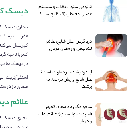
آناتومی ستون فقرات و سیستم
دیسک کم
عصبی محیطی (PNS) چیست؟
بیماری دیسک کم
فقرات، دیسک‌ها
درد گردن: علل شایع، علائم،
گیر عمل می‌کنند
تشخیص و راه‌های درمان
کمر یا ناحیه گر
در دیسک‌ها می‌
آیا درد پشت سر خطرناک است؟
استئوآرتریت، ن
علل شایع و زمان مراجعه به
فضای باز در ستو
پزشک
علائم دی
سرخوردگی مهره‌های کمری
(اسپوندیلولیستزی): علائم، علت
بیماری دیسک ک
و درمان
عنوان اسپوندیل