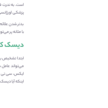
است. به ندرت ف
پزشکی اورژانسی
بدتر شدن علائم 
با مثانه پر می‌ت
دیسک کم
ابتدا تشخیص با 
می‌تواند عامل د
اینکه آیا دیسک