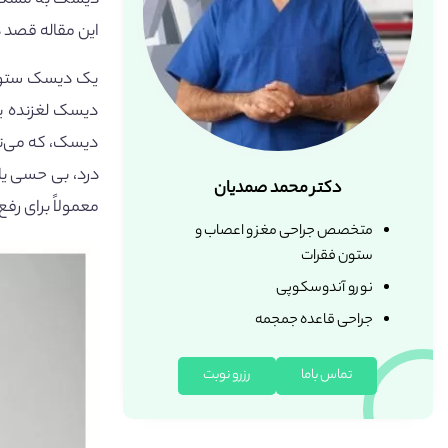
دیسک به مشکل ی
این مقاله قصد 
یک دیسک ستون 
دیسک لغزنده یا
دیسک، که می‌تو
درد، بی حسی یا 
دکتر محمد صمدیان
معمولاً برای رف
متخصص جراحی مغز و اعصاب و
ستون فقرات
نورو آندوسکوپی
جراحی قاعده جمجمه
تماس باما
رزرو نوبت