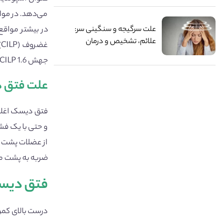
می‌دهد. در موا
علت سرگیجه و سنگینی سر:
در بیشتر مواقع
علائم، تشخیص و درمان
جهش CILP 1.6 بیشتر در معرض ابتلا به این بیماری هستند.
علت فتق 
فتق دیسک اغلب 
و حتی با یک فش
از عضلات پشت ب
ضربه به پشت م
فتق دیسک
درست بالای کمرت