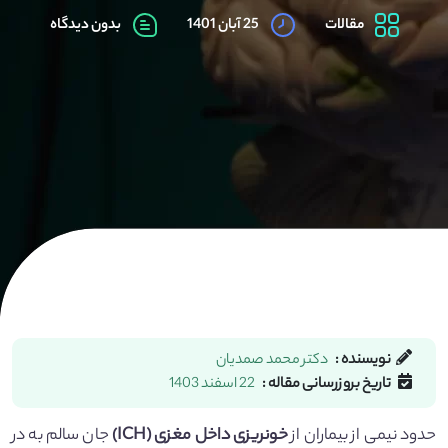
مقالات
25 آبان 1401
بدون دیدگاه
نویسنده :
دکتر محمد صمدیان
تاریخ بروزرسانی مقاله :
22 اسفند 1403
حدود نیمی از بیماران از
خونریزی داخل مغزی (ICH)
جان سالم به در